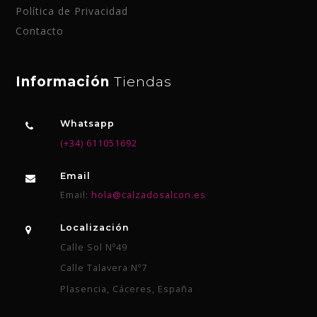
Política de Privacidad
Contacto
Información
Tiendas
Whatsapp
(+34) 611051692
Email
Email:
hola@calzadosalcon.es
Localización
Calle Sol Nº49
Calle Talavera Nº7
Plasencia, Cáceres, España