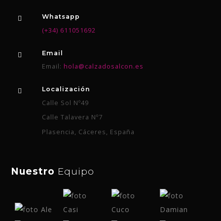
Whatsapp
(+34) 611051692
Email
Email:
hola@calzadosalcon.es
Localización
Calle Sol Nº49
Calle Talavera Nº7
Plasencia, Cáceres, España
Nuestro
Equipo