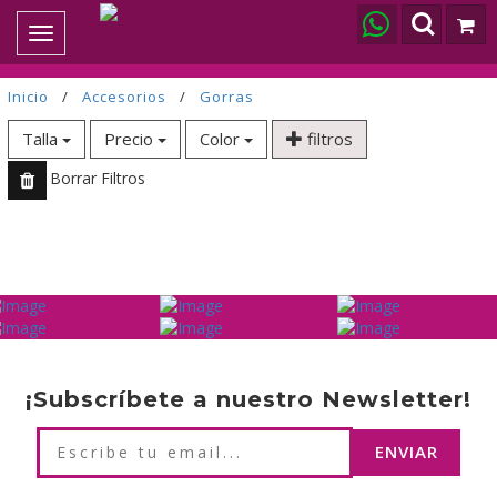
Toggle
navigation
Inicio
/
Accesorios
/
Gorras
Talla
Precio
Color
filtros
Borrar Filtros
¡Subscríbete a nuestro Newsletter!