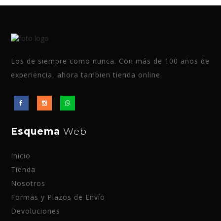
Los de siempre como nunca. Con más de 100 años de
experiencia, ahora tambien tienda online.
Esquema
Web
Inicio
Tienda
Nosotros
Formas y Plazos de Envío
Devoluciones