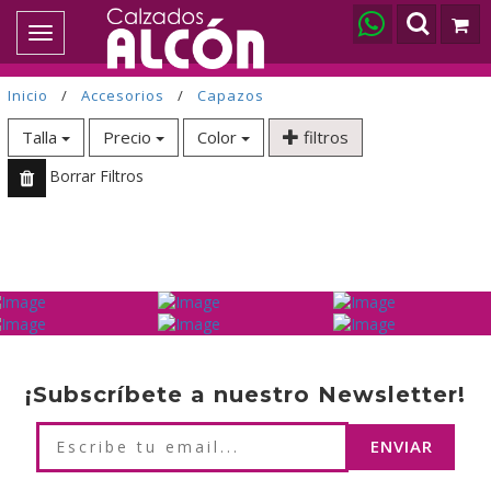
Toggle
navigation
Inicio
/
Accesorios
/
Capazos
Talla
Precio
Color
filtros
Borrar Filtros
¡Subscríbete a nuestro Newsletter!